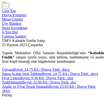
Giriş Yap
Dosya Yönetimi
Mesaj Gönder
Üye Bilgileri
İnsan Kaynakları
İş Yeri Bul
Çalışma Saatleri
TMO: Kabuklu Fındık Satışı
25 Haziran 2025 Çarşamba
Toprak Mahsulleri Ofisi Samsun Başmüdürlüğü’nün
“Kabuklu
Fındık”
satışını içeren yazısı, stok tablosu, taahhütname ve analiz
fiyat tespit tutanağı ekte bilgilerinize sunulmuştur.
Üstyazı
Boyut: 14,75 Kb / Dosya Türü: .docx
Satışa Açılan Stok Tablosu
Boyut: 14,75 Kb / Dosya Türü: .docx
Fiyat Listesi
Boyut: 9,36 Kb / Dosya Türü: .xlsx
Taahhütname
Boyut: 32,00 Kb / Dosya Türü: .doc
Analiz ve Fiyat Tespit Tutanağı
Boyut: 23,93 Kb / Dosya Türü:
.docx
Paylaş: