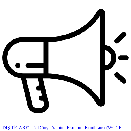
DIŞ TİCARET: 5. Dünya Yaratıcı Ekonomi Konferansı (WCCE