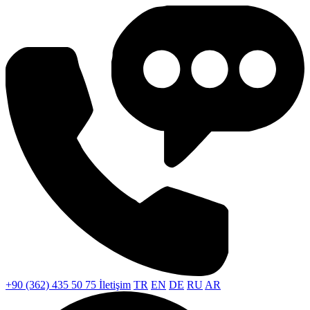
+90 (362) 435 50 75
İletişim
TR
EN
DE
RU
AR