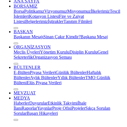
ANA SAYFA
BORSAMIZ
Borsa
Politikamız
Vizyonumuz
Misyonumuz
İlkelerimiz
Tescil
İşlemleri
Kotasyon Listesi
Fire ve Zaiyat
Listesi
Belgelerimiz
İştirakler
Tanıtım Filmleri
BAŞKAN
Başkanın Mesajı
Sinan Çakır Kimdir?
Başkana Mesaj
ORGANİZASYON
Meclis Üyeleri
Yönetim Kurulu
Disiplin Kurulu
Genel
Sekreterlik
Organizasyon Şeması
BÜLTENLER
E-Bülten
Piyasa Verileri
Günlük Bültenler
Haftalık
Bültenler
Aylık Bültenler
Yıllık Bültenler
TMO Günlük
Bülteni
Elüs Piyasa Verileri
MEVZUAT
MEDYA
Haberler
Duyurular
Etkinlik Takvimi
İhale
İlanı
Raporlar
Yayınlar
Proje Ofisi
Projeler
Sıkça Sorulan
Sorular
Başarı Hikayeleri