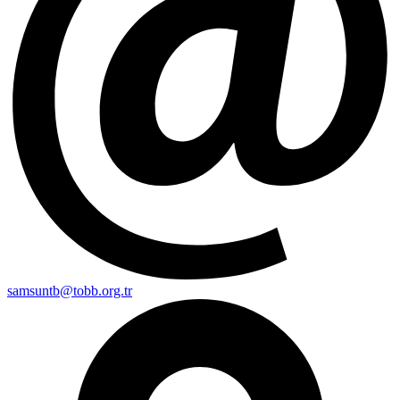
samsuntb@tobb.org.tr