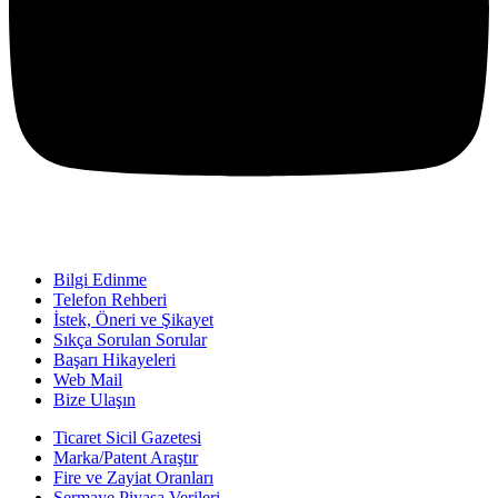
Bilgi Edinme
Telefon Rehberi
İstek, Öneri ve Şikayet
Sıkça Sorulan Sorular
Başarı Hikayeleri
Web Mail
Bize Ulaşın
Ticaret Sicil Gazetesi
Marka/Patent Araştır
Fire ve Zayiat Oranları
Sermaye Piyasa Verileri