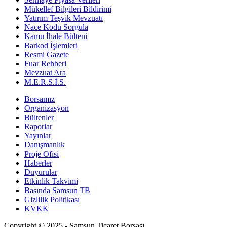
Mükellef Bilgileri Bildirimi
Yatırım Teşvik Mevzuatı
Nace Kodu Sorgula
Kamu İhale Bülteni
Barkod İşlemleri
Resmi Gazete
Fuar Rehberi
Mevzuat Ara
M.E.R.S.İ.S.
Borsamız
Organizasyon
Bültenler
Raporlar
Yayınlar
Danışmanlık
Proje Ofisi
Haberler
Duyurular
Etkinlik Takvimi
Basında Samsun TB
Gizlilik Politikası
KVKK
Copyright © 2025 - Samsun Ticaret Borsası