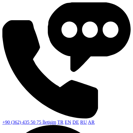
+90 (362) 435 50 75
İletişim
TR
EN
DE
RU
AR