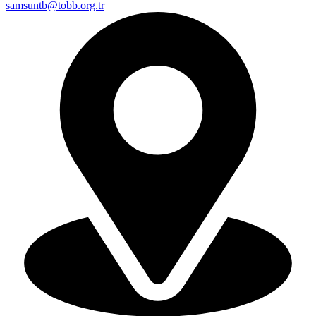
samsuntb@tobb.org.tr