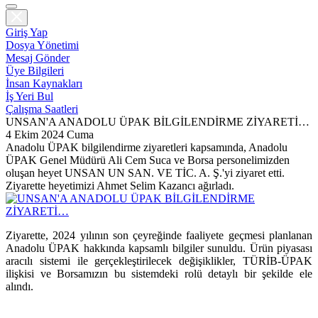
Giriş Yap
Dosya Yönetimi
Mesaj Gönder
Üye Bilgileri
İnsan Kaynakları
İş Yeri Bul
Çalışma Saatleri
UNSAN'A ANADOLU ÜPAK BİLGİLENDİRME ZİYARETİ…
4 Ekim 2024 Cuma
Anadolu ÜPAK bilgilendirme ziyaretleri kapsamında, Anadolu
ÜPAK Genel Müdürü Ali Cem Suca ve Borsa personelimizden
oluşan heyet UNSAN UN SAN. VE TİC. A. Ş.'yi ziyaret etti.
Ziyarette heyetimizi Ahmet Selim Kazancı ağırladı.
Ziyarette, 2024 yılının son çeyreğinde faaliyete geçmesi planlanan
Anadolu ÜPAK hakkında kapsamlı bilgiler sunuldu. Ürün piyasası
aracılı sistemi ile gerçekleştirilecek değişiklikler, TÜRİB-ÜPAK
ilişkisi ve Borsamızın bu sistemdeki rolü detaylı bir şekilde ele
alındı.