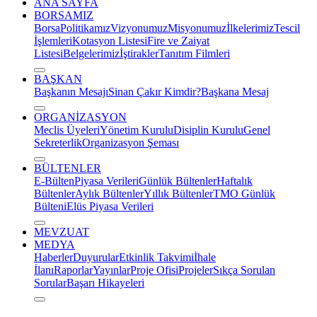
ANA SAYFA
BORSAMIZ
Borsa
Politikamız
Vizyonumuz
Misyonumuz
İlkelerimiz
Tescil
İşlemleri
Kotasyon Listesi
Fire ve Zaiyat
Listesi
Belgelerimiz
İştirakler
Tanıtım Filmleri
BAŞKAN
Başkanın Mesajı
Sinan Çakır Kimdir?
Başkana Mesaj
ORGANİZASYON
Meclis Üyeleri
Yönetim Kurulu
Disiplin Kurulu
Genel
Sekreterlik
Organizasyon Şeması
BÜLTENLER
E-Bülten
Piyasa Verileri
Günlük Bültenler
Haftalık
Bültenler
Aylık Bültenler
Yıllık Bültenler
TMO Günlük
Bülteni
Elüs Piyasa Verileri
MEVZUAT
MEDYA
Haberler
Duyurular
Etkinlik Takvimi
İhale
İlanı
Raporlar
Yayınlar
Proje Ofisi
Projeler
Sıkça Sorulan
Sorular
Başarı Hikayeleri