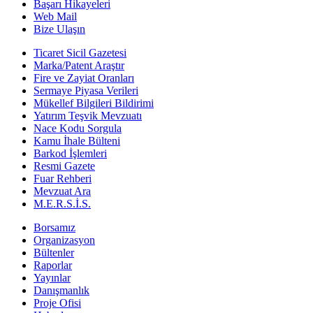
Başarı Hikayeleri
Web Mail
Bize Ulaşın
Ticaret Sicil Gazetesi
Marka/Patent Araştır
Fire ve Zayiat Oranları
Sermaye Piyasa Verileri
Mükellef Bilgileri Bildirimi
Yatırım Teşvik Mevzuatı
Nace Kodu Sorgula
Kamu İhale Bülteni
Barkod İşlemleri
Resmi Gazete
Fuar Rehberi
Mevzuat Ara
M.E.R.S.İ.S.
Borsamız
Organizasyon
Bültenler
Raporlar
Yayınlar
Danışmanlık
Proje Ofisi