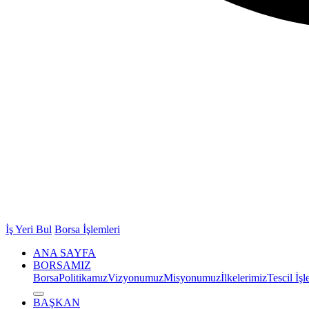
İş Yeri Bul
Borsa İşlemleri
ANA SAYFA
BORSAMIZ
Borsa
Politikamız
Vizyonumuz
Misyonumuz
İlkelerimiz
Tescil İşl
BAŞKAN