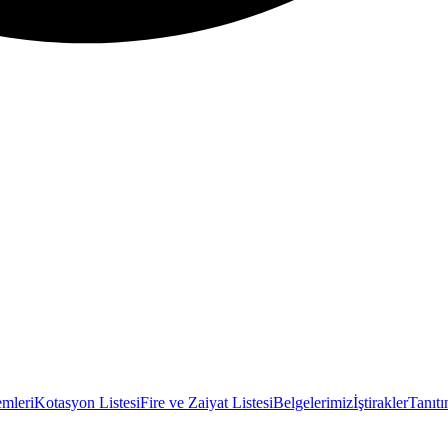
emleri
Kotasyon Listesi
Fire ve Zaiyat Listesi
Belgelerimiz
İştirakler
Tanıtı