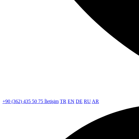
+90 (362) 435 50 75
İletişim
TR
EN
DE
RU
AR