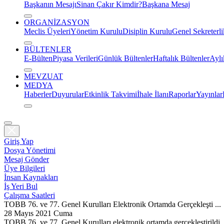
Başkanın Mesajı
Sinan Çakır Kimdir?
Başkana Mesaj
ORGANİZASYON
Meclis Üyeleri
Yönetim Kurulu
Disiplin Kurulu
Genel Sekreterli
BÜLTENLER
E-Bülten
Piyasa Verileri
Günlük Bültenler
Haftalık Bültenler
Aylı
MEVZUAT
MEDYA
Haberler
Duyurular
Etkinlik Takvimi
İhale İlanı
Raporlar
Yayınlar
Giriş Yap
Dosya Yönetimi
Mesaj Gönder
Üye Bilgileri
İnsan Kaynakları
İş Yeri Bul
Çalışma Saatleri
TOBB 76. ve 77. Genel Kurulları Elektronik Ortamda Gerçekleşti ...
28 Mayıs 2021 Cuma
TOBB 76. ve 77. Genel Kurulları elektronik ortamda gerçekleştirildi.