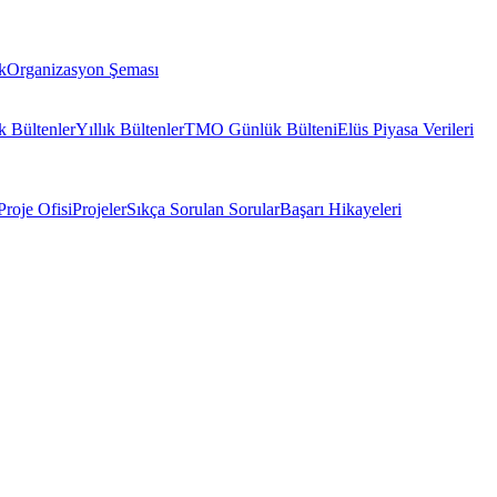
k
Organizasyon Şeması
k Bültenler
Yıllık Bültenler
TMO Günlük Bülteni
Elüs Piyasa Verileri
Proje Ofisi
Projeler
Sıkça Sorulan Sorular
Başarı Hikayeleri