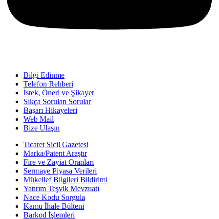
Bilgi Edinme
Telefon Rehberi
İstek, Öneri ve Şikayet
Sıkça Sorulan Sorular
Başarı Hikayeleri
Web Mail
Bize Ulaşın
Ticaret Sicil Gazetesi
Marka/Patent Araştır
Fire ve Zayiat Oranları
Sermaye Piyasa Verileri
Mükellef Bilgileri Bildirimi
Yatırım Teşvik Mevzuatı
Nace Kodu Sorgula
Kamu İhale Bülteni
Barkod İşlemleri