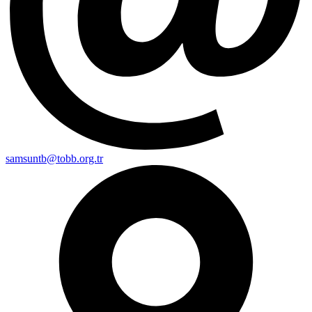
samsuntb@tobb.org.tr