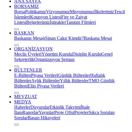
ANA SAYFA
BORSAMIZ
Borsa
Politikamız
Vizyonumuz
Misyonumuz
İlkelerimiz
Tescil
İşlemleri
Kotasyon Listesi
Fire ve Zaiyat
Listesi
Belgelerimiz
İştirakler
Tanıtım Filmleri
BAŞKAN
Başkanın Mesajı
Sinan Çakır Kimdir?
Başkana Mesaj
ORGANİZASYON
Meclis Üyeleri
Yönetim Kurulu
Disiplin Kurulu
Genel
Sekreterlik
Organizasyon Şeması
BÜLTENLER
E-Bülten
Piyasa Verileri
Günlük Bültenler
Haftalık
Bültenler
Aylık Bültenler
Yıllık Bültenler
TMO Günlük
Bülteni
Elüs Piyasa Verileri
MEVZUAT
MEDYA
Haberler
Duyurular
Etkinlik Takvimi
İhale
İlanı
Raporlar
Yayınlar
Proje Ofisi
Projeler
Sıkça Sorulan
Sorular
Başarı Hikayeleri