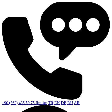
+90 (362) 435 50 75
İletişim
TR
EN
DE
RU
AR