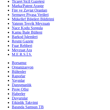
Ticaret Sicil Gazetesi
Marka/Patent Araştır
Fire ve Zayiat Oranları
Sermaye Piyasa Verileri
Mükellef Bilgileri Bildirimi
Yatırım Teşvik Mevzuatı
Nace Kodu Sorgula
Kamu İhale Bülteni
Barkod İşlemleri
Resmi Gazete
Fuar Rehberi
Mevzuat Ara
M.E.R.S.İ.S.
Borsamız
Organizasyon
Bültenler
Raporlar
Yayınlar
Danışmanlık
Proje Ofisi
Haberler
Duyurular
Etkinlik Takvimi
Basında Samsun TB