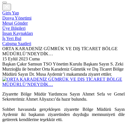
Giriş Yap
Dosya Yönetimi
Mesaj Gönder
Üye Bilgileri
İnsan Kaynakları
İş Yeri Bul
Çalışma Saatleri
ORTA KARADENİZ GÜMRÜK VE DIŞ TİCARET BÖLGE
MÜDÜRLÜ’NDEYDİK…
15 Eylül 2023 Cuma
Başkan Çakır Samsun TSO Yönetim Kurulu Başkanı Sayın S. Zeki
Murzioğlu ile beraber Orta Karadeniz Gümrük ve Dış Ticaret Bölge
Müdürü Sayın Dr. Musa Aydemir’i makamında ziyaret ettiler.
Ziyarette Bölge Müdür Yardımcısı Sayın Ahmet Sefa ve Genel
Sekreterimiz Ahmet Aliyazıcı’da hazır bulundu.
Sohbet havasında gerçekleşen ziyarette Bölge Müdürü Sayın
Aydemir iki başkanın ziyaretinden duyduğu memnuniyeti dile
getirerek kendilerine teşekkür etti.