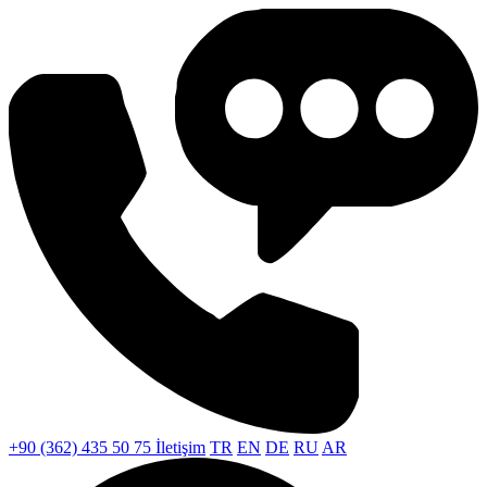
+90 (362) 435 50 75
İletişim
TR
EN
DE
RU
AR