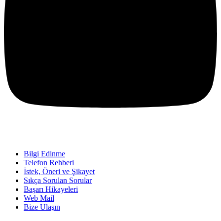
Bilgi Edinme
Telefon Rehberi
İstek, Öneri ve Şikayet
Sıkça Sorulan Sorular
Başarı Hikayeleri
Web Mail
Bize Ulaşın