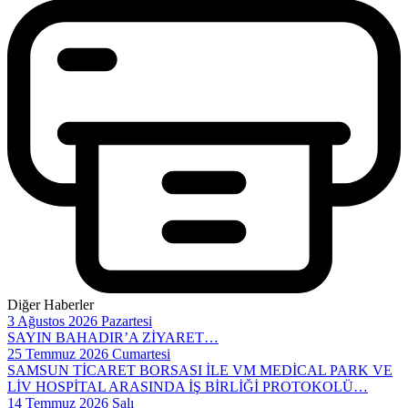
Diğer Haberler
3 Ağustos 2026 Pazartesi
SAYIN BAHADIR’A ZİYARET…
25 Temmuz 2026 Cumartesi
SAMSUN TİCARET BORSASI İLE VM MEDİCAL PARK VE
LİV HOSPİTAL ARASINDA İŞ BİRLİĞİ PROTOKOLÜ…
14 Temmuz 2026 Salı