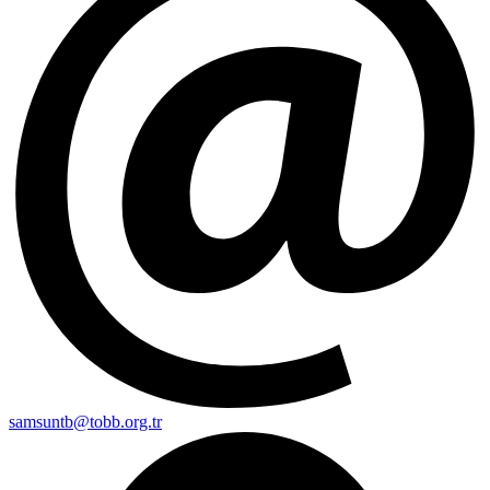
samsuntb@tobb.org.tr