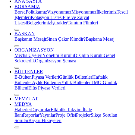
ANA SAYFA
BORSAMIZ
Borsa
Politikamız
Vizyonumuz
Misyonumuz
İlkelerimiz
Tescil
İşlemleri
Kotasyon Listesi
Fire ve Zaiyat
Listesi
Belgelerimiz
İştirakler
Tanıtım Filmleri
BAŞKAN
Başkanın Mesajı
Sinan Çakır Kimdir?
Başkana Mesaj
ORGANİZASYON
Meclis Üyeleri
Yönetim Kurulu
Disiplin Kurulu
Genel
Sekreterlik
Organizasyon Şeması
BÜLTENLER
E-Bülten
Piyasa Verileri
Günlük Bültenler
Haftalık
Bültenler
Aylık Bültenler
Yıllık Bültenler
TMO Günlük
Bülteni
Elüs Piyasa Verileri
MEVZUAT
MEDYA
Haberler
Duyurular
Etkinlik Takvimi
İhale
İlanı
Raporlar
Yayınlar
Proje Ofisi
Projeler
Sıkça Sorulan
Sorular
Başarı Hikayeleri