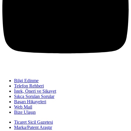
Bilgi Edinme
Telefon Rehberi
İstek, Öneri ve Şikayet
Sıkça Sorulan Sorular
Başarı Hikayeleri
Web Mail
Bize Ulaşın
Ticaret Sicil Gazetesi
Marka/Patent Araştır