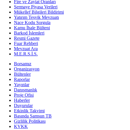
Fire ve Zayiat Oranları
Sermaye Piyasa Verileri
Mükellef Bilgileri Bildirimi
Yatırım Teşvik Mevzuatı
Nace Kodu Sorgula
Kamu İhale Bülteni
Barkod İşlemleri
Resmi Gazete
Fuar Rehberi
Mevzuat Ara
M.E.R.S.İ.S.
Borsamız
Organizasyon
Bültenler
Raporlar
Yayınlar
Danışmanlık
Proje Ofisi
Haberler
Duyurular
Etkinlik Takvimi
Basında Samsun TB
Gizlilik Politikası
KVKK