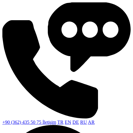
+90 (362) 435 50 75
İletişim
TR
EN
DE
RU
AR