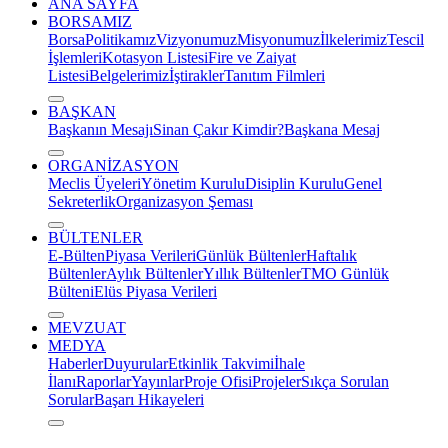
ANA SAYFA
BORSAMIZ
Borsa
Politikamız
Vizyonumuz
Misyonumuz
İlkelerimiz
Tescil
İşlemleri
Kotasyon Listesi
Fire ve Zaiyat
Listesi
Belgelerimiz
İştirakler
Tanıtım Filmleri
BAŞKAN
Başkanın Mesajı
Sinan Çakır Kimdir?
Başkana Mesaj
ORGANİZASYON
Meclis Üyeleri
Yönetim Kurulu
Disiplin Kurulu
Genel
Sekreterlik
Organizasyon Şeması
BÜLTENLER
E-Bülten
Piyasa Verileri
Günlük Bültenler
Haftalık
Bültenler
Aylık Bültenler
Yıllık Bültenler
TMO Günlük
Bülteni
Elüs Piyasa Verileri
MEVZUAT
MEDYA
Haberler
Duyurular
Etkinlik Takvimi
İhale
İlanı
Raporlar
Yayınlar
Proje Ofisi
Projeler
Sıkça Sorulan
Sorular
Başarı Hikayeleri