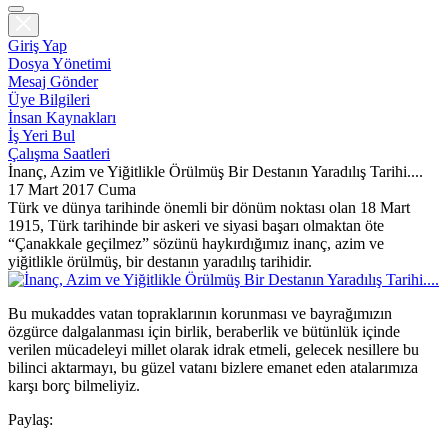
Giriş Yap
Dosya Yönetimi
Mesaj Gönder
Üye Bilgileri
İnsan Kaynakları
İş Yeri Bul
Çalışma Saatleri
İnanç, Azim ve Yiğitlikle Örülmüş Bir Destanın Yaradılış Tarihi....
17 Mart 2017 Cuma
Türk ve dünya tarihinde önemli bir dönüm noktası olan 18 Mart
1915, Türk tarihinde bir askeri ve siyasi başarı olmaktan öte
“Çanakkale geçilmez” sözünü haykırdığımız inanç, azim ve
yiğitlikle örülmüş, bir destanın yaradılış tarihidir.
Bu mukaddes vatan topraklarının korunması ve bayrağımızın
özgürce dalgalanması için birlik, beraberlik ve bütünlük içinde
verilen mücadeleyi millet olarak idrak etmeli, gelecek nesillere bu
bilinci aktarmayı, bu güzel vatanı bizlere emanet eden atalarımıza
karşı borç bilmeliyiz.
Paylaş: