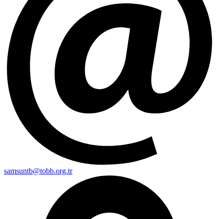
samsuntb@tobb.org.tr