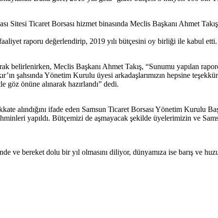
ası Sitesi Ticaret Borsası hizmet binasında Meclis Başkanı Ahmet Takış
yet raporu değerlendirip, 2019 yılı bütçesini oy birliği ile kabul etti.
rak belirlenirken, Meclis Başkanı Ahmet Takış, “Sunumu yapılan rapord
’ın şahsında Yönetim Kurulu üyesi arkadaşlarımızın hepsine teşekkürl
le göz önüne alınarak hazırlandı” dedi.
dikkate alındığını ifade eden Samsun Ticaret Borsası Yönetim Kurulu Baş
r tahminleri yapıldı. Bütçemizi de aşmayacak şekilde üyelerimizin ve Sa
inde ve bereket dolu bir yıl olmasını diliyor, dünyamıza ise barış ve hu