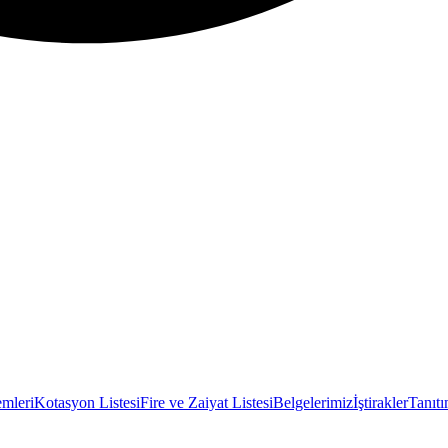
emleri
Kotasyon Listesi
Fire ve Zaiyat Listesi
Belgelerimiz
İştirakler
Tanıtı