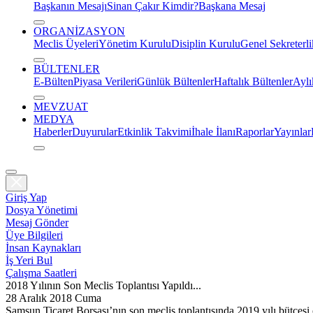
Başkanın Mesajı
Sinan Çakır Kimdir?
Başkana Mesaj
ORGANİZASYON
Meclis Üyeleri
Yönetim Kurulu
Disiplin Kurulu
Genel Sekreterli
BÜLTENLER
E-Bülten
Piyasa Verileri
Günlük Bültenler
Haftalık Bültenler
Aylı
MEVZUAT
MEDYA
Haberler
Duyurular
Etkinlik Takvimi
İhale İlanı
Raporlar
Yayınlar
Giriş Yap
Dosya Yönetimi
Mesaj Gönder
Üye Bilgileri
İnsan Kaynakları
İş Yeri Bul
Çalışma Saatleri
2018 Yılının Son Meclis Toplantısı Yapıldı...
28 Aralık 2018 Cuma
Samsun Ticaret Borsası’nın son meclis toplantısında 2019 yılı bütçesi 