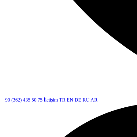
+90 (362) 435 50 75
İletişim
TR
EN
DE
RU
AR