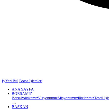
İş Yeri Bul
Borsa İşlemleri
ANA SAYFA
BORSAMIZ
Borsa
Politikamız
Vizyonumuz
Misyonumuz
İlkelerimiz
Tescil İşl
BAŞKAN