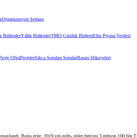
k
Organizasyon Şeması
k Bültenler
Yıllık Bültenler
TMO Günlük Bülteni
Elüs Piyasa Verileri
Proje Ofisi
Projeler
Sıkça Sorulan Sorular
Başarı Hikayeleri
onaylandı. Buna göre, 2019 yılı gelir- gider bütçesi 3 milyon 100 bin TL