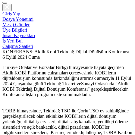
Giriş Yap
Dosya Yönetimi
Mesaj Gönder
Üye Bilgileri
İnsan Kaynakları
İş Yeri Bul
Çalışma Saatleri
KONFERANS: Akıllı Kobi Tekirdağ Dijital Dönüşüm Konferansı
6 Eylül 2024 Cuma
Türkiye Odalar ve Borsalar Birliği himayesinde hayata geçirilen
Akıllı KOBİ Platformu çalışmaları çerçevesinde KOBİ'lerin
dijitaldönüşüm konusunda farkındalığını artırmak amacıyla 11 Eylül
2024 Çarşamba günü Tekirdağ Ticaret veSanayi Odası'nda "Akıllı
KOBİ Tekirdağ Dijital Dönüşüm Konferansı" gerçekleştirilecektir.
Konferansailişkin program ekte sunulmaktadır.
TOBB himayesinde, Tekirdağ TSO ile Çorlu TSO ev sahipliğinde
gerçekleştirilecek olan etkinlikte KOBİ'lerin dijital dönüşüm
yolculuğu, dijital işservisleri, dijital satış kanalları, yenilikçi ödeme
sistemleri ve açık bankacılık, dijital pazarlama, KOBİ'ler
bilgihizmetleri süreçleri, İK süreçlerinde dijitalleşme, TOBB Karbon