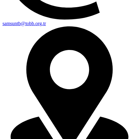
samsuntb@tobb.org.tr