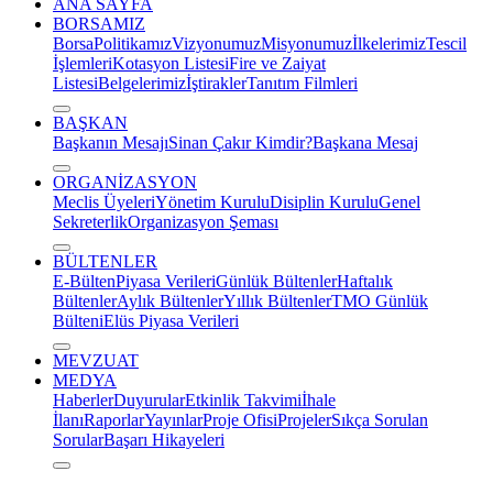
ANA SAYFA
BORSAMIZ
Borsa
Politikamız
Vizyonumuz
Misyonumuz
İlkelerimiz
Tescil
İşlemleri
Kotasyon Listesi
Fire ve Zaiyat
Listesi
Belgelerimiz
İştirakler
Tanıtım Filmleri
BAŞKAN
Başkanın Mesajı
Sinan Çakır Kimdir?
Başkana Mesaj
ORGANİZASYON
Meclis Üyeleri
Yönetim Kurulu
Disiplin Kurulu
Genel
Sekreterlik
Organizasyon Şeması
BÜLTENLER
E-Bülten
Piyasa Verileri
Günlük Bültenler
Haftalık
Bültenler
Aylık Bültenler
Yıllık Bültenler
TMO Günlük
Bülteni
Elüs Piyasa Verileri
MEVZUAT
MEDYA
Haberler
Duyurular
Etkinlik Takvimi
İhale
İlanı
Raporlar
Yayınlar
Proje Ofisi
Projeler
Sıkça Sorulan
Sorular
Başarı Hikayeleri