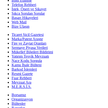
Bilgi Edinme
Telefon Rehberi
İstek, Öneri ve Şikayet
Sıkça Sorulan Sorular
Başarı Hikayeleri
Web Mail
Bize Ulaşın
Ticaret Sicil Gazetesi
Marka/Patent Araştır
Fire ve Zayiat Oranları
Sermaye Piyasa Verileri
Mükellef Bilgileri Bildirimi
Yatırım Teşvik Mevzuatı
Nace Kodu Sorgula
Kamu İhale Bülteni
Barkod İşlemleri
Resmi Gazete
Fuar Rehberi
Mevzuat Ara
M.E.R.S.İ.S.
Borsamız
Organizasyon
Bültenler
Raporlar