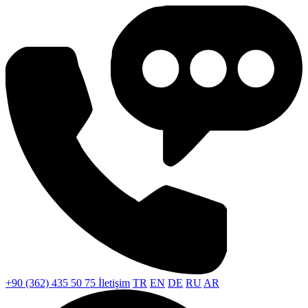
+90 (362) 435 50 75
İletişim
TR
EN
DE
RU
AR