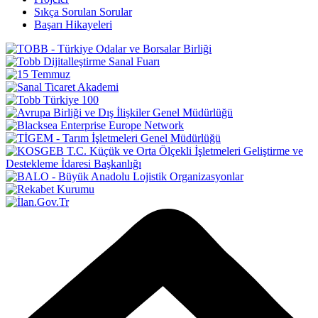
Sıkça Sorulan Sorular
Başarı Hikayeleri