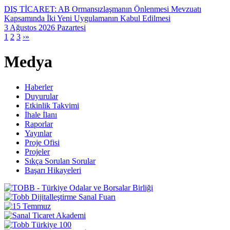
DIŞ TİCARET: AB Ormansızlaşmanın Önlenmesi Mevzuatı
Kapsamında İki Yeni Uygulamanın Kabul Edilmesi
3 Ağustos 2026 Pazartesi
1
2
3
›
»
Medya
Haberler
Duyurular
Etkinlik Takvimi
İhale İlanı
Raporlar
Yayınlar
Proje Ofisi
Projeler
Sıkça Sorulan Sorular
Başarı Hikayeleri