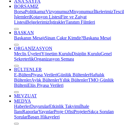
ANA SAYFA
BORSAMIZ
Borsa
Politikamız
Vizyonumuz
Misyonumuz
İlkelerimiz
Tescil
İşlemleri
Kotasyon Listesi
Fire ve Zaiyat
Listesi
Belgelerimiz
İştirakler
Tanıtım Filmleri
BAŞKAN
Başkanın Mesajı
Sinan Çakır Kimdir?
Başkana Mesaj
ORGANİZASYON
Meclis Üyeleri
Yönetim Kurulu
Disiplin Kurulu
Genel
Sekreterlik
Organizasyon Şeması
BÜLTENLER
E-Bülten
Piyasa Verileri
Günlük Bültenler
Haftalık
Bültenler
Aylık Bültenler
Yıllık Bültenler
TMO Günlük
Bülteni
Elüs Piyasa Verileri
MEVZUAT
MEDYA
Haberler
Duyurular
Etkinlik Takvimi
İhale
İlanı
Raporlar
Yayınlar
Proje Ofisi
Projeler
Sıkça Sorulan
Sorular
Başarı Hikayeleri