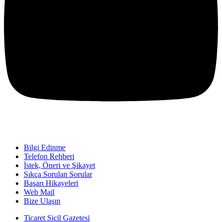
Bilgi Edinme
Telefon Rehberi
İstek, Öneri ve Şikayet
Sıkça Sorulan Sorular
Başarı Hikayeleri
Web Mail
Bize Ulaşın
Ticaret Sicil Gazetesi