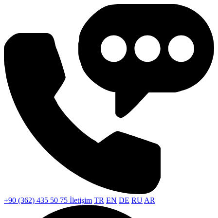
+90 (362) 435 50 75
İletişim
TR
EN
DE
RU
AR