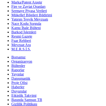
Marka/Patent Araştır
Fire ve Zayiat Oranları
Sermaye Piyasa Verileri
Mükellef Bilgileri Bildirimi
Yatırım Teşvik Mevzuatı
Nace Kodu Sorgula
Kamu İhale Bülteni
Barkod İşlemleri
Resmi Gazete
Fuar Rehberi
Mevzuat Ara
M.E.R.S.İ.S.
Borsamız
Organizasyon
Bültenler
Raporlar
Yayınlar
Danışmanlık
Proje Ofisi
Haberler
Duyurular
Etkinlik Takvimi
Basında Samsun TB
Gizlilik Politikası