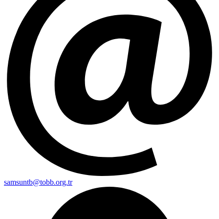
samsuntb@tobb.org.tr